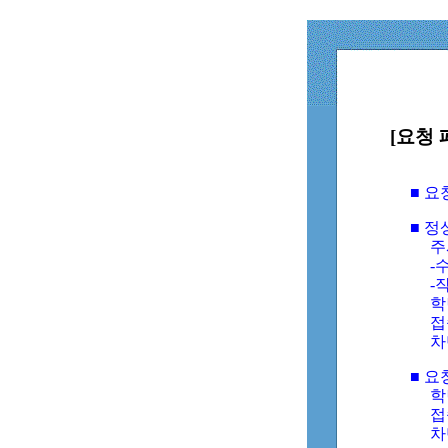
[요청 
■ 
■ 
주
-수
-
학
접
차
■ 요
학번
접속
차단