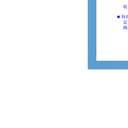
위
■ 처
요
해